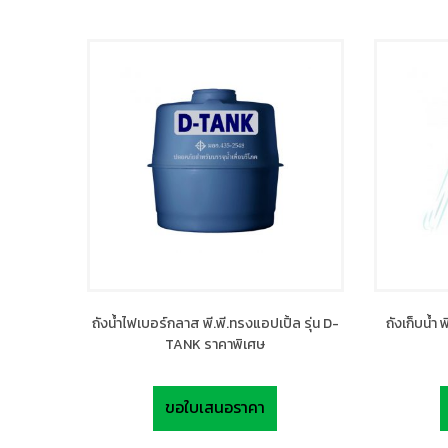
ถังน้ำไฟเบอร์กลาส พี.พี.ทรงแอปเปิ้ล รุ่น D-
ถังเก็บน้ำ พ
TANK ราคาพิเศษ
ขอใบเสนอราคา