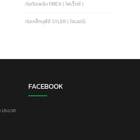
ท่อดับเพลิง FIREX ( ไฟเร็กซ์ )
ท่อเหล็กบุพีอี SYLER ( ไซเลอร์)
FACEBOOK
น ประเวศ