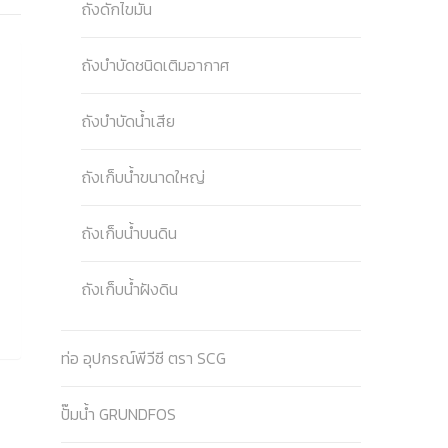
ถังดักไขมัน
ถังบำบัดชนิดเติมอากาศ
ถังบำบัดน้ำเสีย
ถังเก็บน้ำขนาดใหญ่
ถังเก็บน้ำบนดิน
ถังเก็บน้ำฝังดิน
ท่อ อุปกรณ์พีวีซี ตรา SCG
ปั๊มน้ำ GRUNDFOS