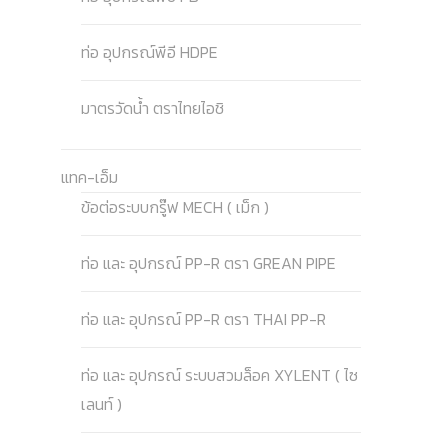
ท่อ อุปกรณ์พีอี HDPE
มาตรวัดน้ำ ตราไทยไอชิ
แทค-เอ็ม
ข้อต่อระบบกรู๊ฟ MECH ( เม็ก )
ท่อ และ อุปกรณ์ PP-R ตรา GREAN PIPE
ท่อ และ อุปกรณ์ PP-R ตรา THAI PP-R
ท่อ และ อุปกรณ์ ระบบสวมล็อค XYLENT ( ไซ
เลนท์ )