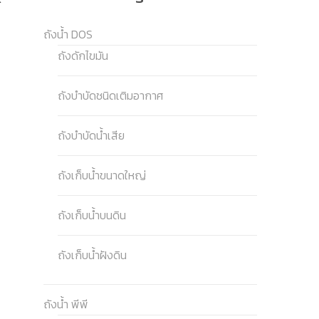
ถังน้ำ DOS
ถังดักไขมัน
ถังบำบัดชนิดเติมอากาศ
ถังบำบัดน้ำเสีย
ถังเก็บน้ำขนาดใหญ่
ถังเก็บน้ำบนดิน
ถังเก็บน้ำฝังดิน
ถังน้ำ พีพี