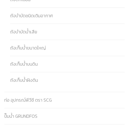
ถังบำบัดชนิดเติมอากาศ
ถังบำบัดน้ำเสีย
ถังเก็บน้ำขนาดใหญ่
ถังเก็บน้ำบนดิน
ถังเก็บน้ำฝังดิน
ท่อ อุปกรณ์พีวีซี ตรา SCG
ปั๊มน้ำ GRUNDFOS