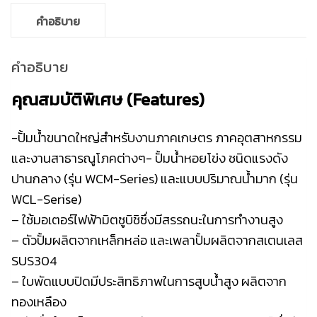
คำอธิบาย
คำอธิบาย
คุณสมบัติพิเศษ (Features)
-ปั้มน้ำขนาดใหญ่สำหรับงานภาคเกษตร ภาคอุตสาหกรรม
และงานสาธารณูโภคต่างๆ- ปั้มน้ำหอยโข่ง ชนิดแรงดัง
ปานกลาง (รุ่น WCM-Series) และแบบปริมาณน้ำมาก (รุ่น
WCL-Serise)
– ใช้มอเตอร์ไฟฟ้ามิตซูบิชิซึ่งมีสรรถนะในการทำงานสูง
– ตัวปั้มผลิตจากเหล็กหล่อ และเพลาปั้มผลิตจากสเตนเลส
SUS304
– ใบพัดแบบปิดมีประสิทธิภาพในการสูบน้ำสูง ผลิตจาก
ทองเหลือง