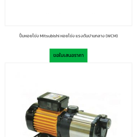
ปั้มหอยโข่ง Mitsubishi หอยโข่ง แรงดันปานกลาง (WCM)
ขอใบเสนอราคา