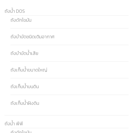
ถังน้ำ DOS
ถังดักไขมัน
ถังบำบัดชนิดเติมอากาศ
ถังบำบัดน้ำเสีย
ถังเก็บน้ำขนาดใหญ่
ถังเก็บน้ำบนดิน
ถังเก็บน้ำฝังดิน
ถังน้ำ พีพี
ถังดักไขมัน