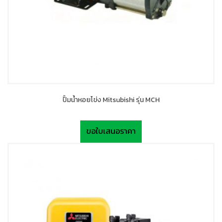
ปั้มน้ำหอยโข่ง Mitsubishi รุ่น MCH
ขอใบเสนอราคา