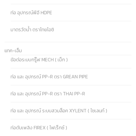
ท่อ อุปกรณ์พีอี HDPE
มาตรวัดน้ำ ตราไทยไอชิ
แทค-เอ็ม
ข้อต่อระบบกรู๊ฟ MECH ( เม็ก )
ท่อ และ อุปกรณ์ PP-R ตรา GREAN PIPE
ท่อ และ อุปกรณ์ PP-R ตรา THAI PP-R
ท่อ และ อุปกรณ์ ระบบสวมล็อค XYLENT ( ไซเลนท์ )
ท่อดับเพลิง FIREX ( ไฟเร็กซ์ )