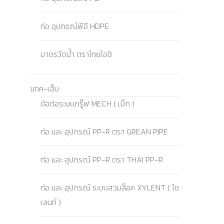
ท่อ อุปกรณ์พีอี HDPE
มาตรวัดน้ำ ตราไทยไอชิ
แทค-เอ็ม
ข้อต่อระบบกรู๊ฟ MECH ( เม็ก )
ท่อ และ อุปกรณ์ PP-R ตรา GREAN PIPE
ท่อ และ อุปกรณ์ PP-R ตรา THAI PP-R
ท่อ และ อุปกรณ์ ระบบสวมล็อค XYLENT ( ไซ
เลนท์ )