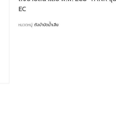
EC
หมวดหมู่:
ถังบำบัดน้ำเสีย