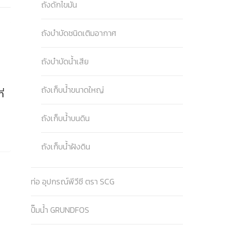
ถังดักไขมัน
ถังบำบัดชนิดเติมอากาศ
ถังบำบัดน้ำเสีย
ถังเก็บน้ำขนาดใหญ่
่
ถังเก็บน้ำบนดิน
ถังเก็บน้ำฝังดิน
ท่อ อุปกรณ์พีวีซี ตรา SCG
ปั๊มน้ำ GRUNDFOS