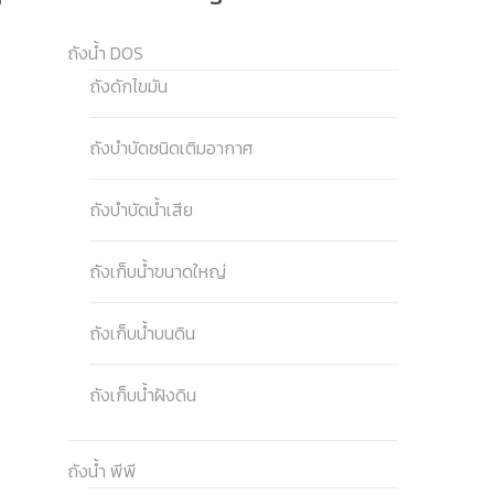
ถังน้ำ DOS
ถังดักไขมัน
ถังบำบัดชนิดเติมอากาศ
ถังบำบัดน้ำเสีย
ถังเก็บน้ำขนาดใหญ่
ถังเก็บน้ำบนดิน
ถังเก็บน้ำฝังดิน
ถังน้ำ พีพี