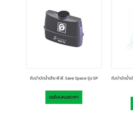
ถังบำบัดน้ำเสีย พี.พี. Save Space รุ่น SP
ถังบำบัดน้ำเ
ขอใบเสนอราคา