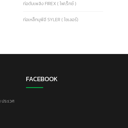
ท่อดับเพลิง FIREX ( ไฟเร็กซ์ )
ท่อเหล็กบุพีอี SYLER ( ไซเลอร์)
FACEBOOK
น ประเวศ