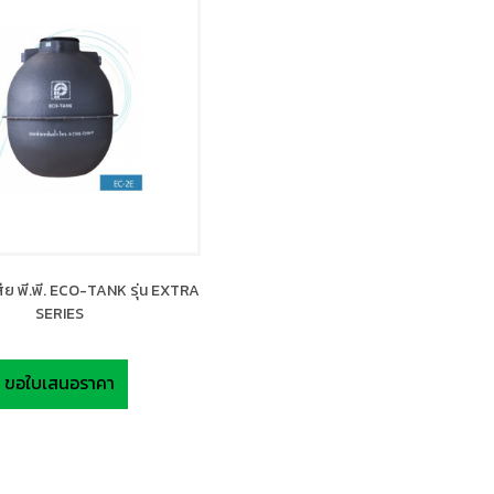
สีย พี.พี. ECO-TANK รุ่น EXTRA
SERIES
ขอใบเสนอราคา