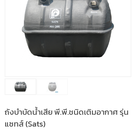
ถังบำบัดน้ำเสีย พี.พี.ชนิดเติมอากาศ รุ่น
แซทส์ (Sats)