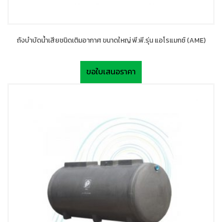
ถังบำบัดน้ำเสียชนิดเติมอากาศ ขนาดใหญ่ พี.พี.รุ่น แอโรแมกซ์ (AME)
ขอใบเสนอราคา