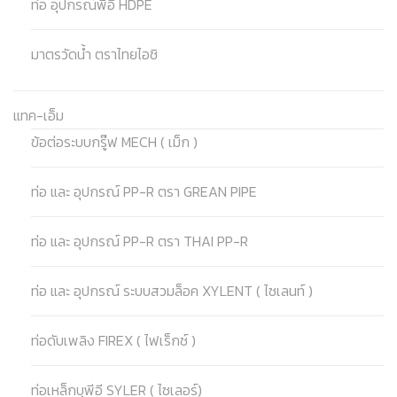
ท่อ อุปกรณ์พีอี HDPE
มาตรวัดน้ำ ตราไทยไอชิ
แทค-เอ็ม
ข้อต่อระบบกรู๊ฟ MECH ( เม็ก )
ท่อ และ อุปกรณ์ PP-R ตรา GREAN PIPE
ท่อ และ อุปกรณ์ PP-R ตรา THAI PP-R
ท่อ และ อุปกรณ์ ระบบสวมล็อค XYLENT ( ไซเลนท์ )
ท่อดับเพลิง FIREX ( ไฟเร็กซ์ )
ท่อเหล็กบุพีอี SYLER ( ไซเลอร์)