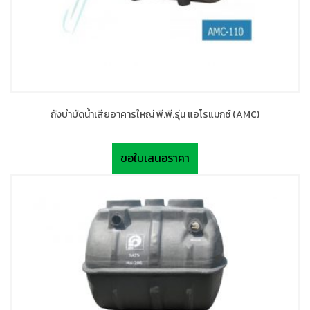
ถังบำบัดน้ำเสียอาคารใหญ่ พี.พี.รุ่น แอโรแมกซ์ (AMC)
ขอใบเสนอราคา