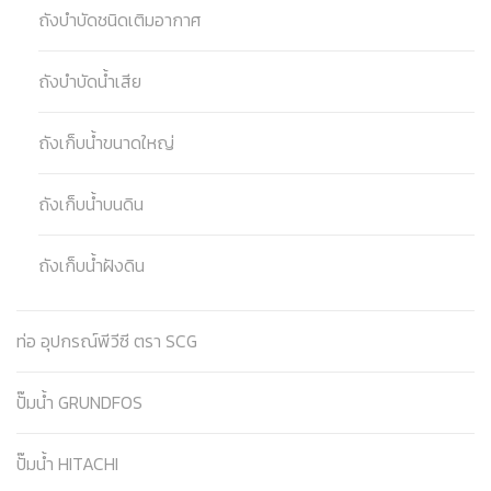
ถังบำบัดชนิดเติมอากาศ
ถังบำบัดน้ำเสีย
ถังเก็บน้ำขนาดใหญ่
ถังเก็บน้ำบนดิน
ถังเก็บน้ำฝังดิน
ท่อ อุปกรณ์พีวีซี ตรา SCG
ปั๊มน้ำ GRUNDFOS
ปั๊มน้ำ HITACHI