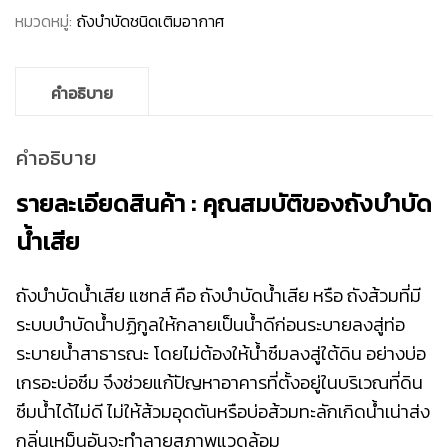
หมวดหมู่:
ถังบำบัดชนิดเติมอากาศ
คำอธิบาย
คำอธิบาย
รายละเอียดสินค้า : คุณสมบัติของถังบำบัด
น้ำเสีย
ถังบำบัดน้ำเสีย แซทส์ คือ ถังบำบัดน้ำเสีย หรือ ถังส้วมที่มี
ระบบบำบัดน้ำปฏิกูลให้กลายเป็นน้ำดีก่อนระบายลงสู่ท่อ
ระบายน้ำสาธารณะ โดยไม่ต้องให้น้ำซึมลงสู่ใต้ดิน อย่างบ่อ
เกรอะบ่อซึม จึงช่วยแก้ปัญหาอาคารที่ตั้งอยู่ในบริเวณที่ดิน
ซึมน้ำได้ไม่ดี ไม่ให้ส้วมอุดตันหรือบ่อส้วมทะลักเกิดน้ำเน่าส่ง
กลิ่นเหม็นอันจะทำลายสภาพแวดล้อม