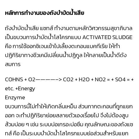
หลักการทำงานของถังบำบ้ดน้ำเสีย
ถังบำบัดน้ำเสีย แซทส์ ทำงานตามหลักวิศวกรรมสุขาภิบาล
เป็นขบวนการบำบัดน้ำโสโครกแบบ ACTIVATED SLUDGE
คือ การใช้ออกซิเจนเข้าไปเลี้ยงตะกอนแบคทีเรีย ให้ทำ
ปฏิกิริยาทางชีวเคมีเปลี่ยนน้ำปฏิกูล ให้กลายเป็นน้ำดีดัง
สมการ
COHNS + O2————–> CO2 + H2O + NO2 = + SO4 = +
etc. +Energy
Enzyme
ขบวนการนี้ไม่ทำให้เกิดกลิ่นเหม็น ส่วนกากตะกอนที่ถูกแยก
ออก จะทำปฏิกิริยาย่อยสลายตัวเองเรื่อยไป จึงไม่ต้องสูบ
ส้วมบ่อย ๆ เช่น ระบบบ่อเกรอะบ่อซึม คุณลักษณะของถังแซ
ทส์ คือ เป็นระบบบำบัดน้ำโสโครกแบบย่อส่วนสำหรับแยก