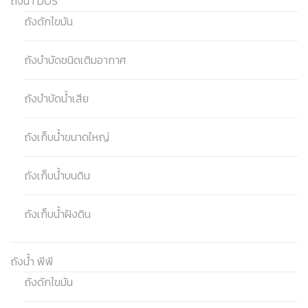
ถังน้ำ DOS
ถังดักไขมัน
ถังบำบัดชนิดเติมอากาศ
ถังบำบัดน้ำเสีย
ถังเก็บน้ำขนาดใหญ่
ถังเก็บน้ำบนดิน
ถังเก็บน้ำฝังดิน
ถังน้ำ พีพี
ถังดักไขมัน