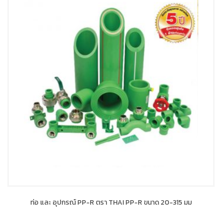
ท่อ และ อุปกรณ์ PP-R ตรา THAI PP-R ขนาด 20-315 มม