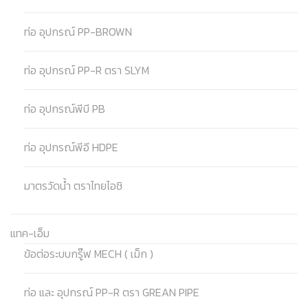
ท่อ อุปกรณ์ PP-BROWN
ท่อ อุปกรณ์ PP-R ตรา SLYM
ท่อ อุปกรณ์พีบี PB
ท่อ อุปกรณ์พีอี HDPE
มาตรวัดน้ำ ตราไทยไอชิ
แทค-เอ็ม
ข้อต่อระบบกรู๊ฟ MECH ( เม็ก )
ท่อ และ อุปกรณ์ PP-R ตรา GREAN PIPE