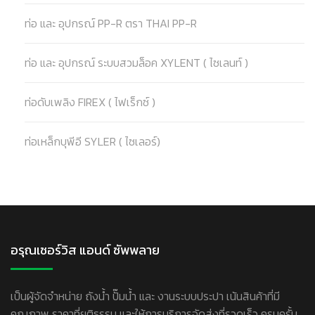
ท่อ และ อุปกรณ์ PP-R ตรา THAI PP-R
ท่อ และ อุปกรณ์ ระบบสวมล็อค XYLENT ( ไซเลนท์ )
ท่อดับเพลิง FIREX ( ไฟเร็กซ์ )
ท่อเหล็กบุพีอี SYLER ( ไซเลอร์)
อรุณเซอร์วิส แอนด์ ซัพพลาย
เป็นผู้จัดจำหน่าย ถังน้ำ ปั๊มน้ำ และ งานระบบประปา เน้นสินค้าที่มี
คุณภาพ ราคาที่ยุติธรรม และให้การบริการจัดส่งที่รวดเร็ว ครบครั้น