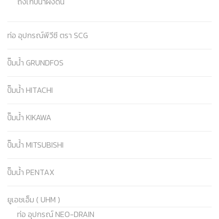
ถังเก็บน้ำฝังดิน
ท่อ อุปกรณ์พีวีซี ตรา SCG
ปั๊มน้ำ GRUNDFOS
ปั๊มน้ำ HITACHI
ปั๊มน้ำ KIKAWA
ปั๊มน้ำ MITSUBISHI
ปั๊มน้ำ PENTAX
ยูเอชเอ็ม ( UHM )
ท่อ อุปกรณ์ NEO-DRAIN