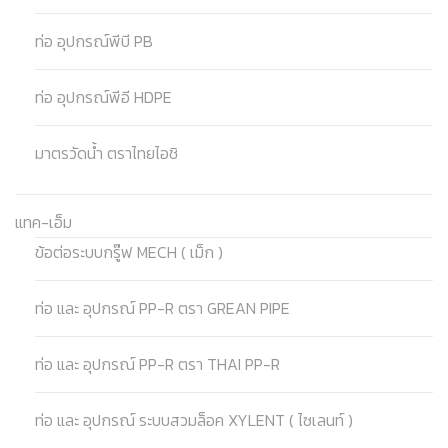
ท่อ อุปกรณ์พีบี PB
ท่อ อุปกรณ์พีอี HDPE
มาตรวัดน้ำ ตราไทยไอชิ
แทค-เอ็ม
ข้อต่อระบบกรู๊ฟ MECH ( เม็ก )
ท่อ และ อุปกรณ์ PP-R ตรา GREAN PIPE
ท่อ และ อุปกรณ์ PP-R ตรา THAI PP-R
ท่อ และ อุปกรณ์ ระบบสวมล็อค XYLENT ( ไซเลนท์ )