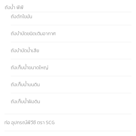
ถังน้ำ พีพี
ถังดักไขมัน
ถังบำบัดชนิดเติมอากาศ
ถังบำบัดน้ำเสีย
ถังเก็บน้ำขนาดใหญ่
ถังเก็บน้ำบนดิน
ถังเก็บน้ำฝังดิน
ท่อ อุปกรณ์พีวีซี ตรา SCG