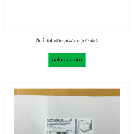
ปั๊มน้ำอัตโนมัติกรุนด์ฟอส รุ่น Scala2
ขอใบเสนอราคา