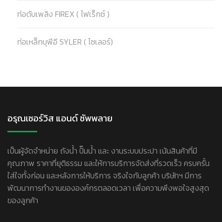
ท่อดับเพลิง FIREX ( ไฟเร็กซ์ )
ท่อเหล็กบุพีอี SYLER ( ไซเลอร์)
อรุณเซอร์วิส แอนด์ ซัพพลาย
เป็นผู้จัดจำหน่าย ถังน้ำ ปั๊มน้ำ และ งานระบบประปา เน้นสินค้าที่มี
คุณภาพ ราคาที่ยุติธรรม และให้การบริการจัดส่งที่รวดเร็ว ครบครั้น
ใส่ใจทั้งก่อน และหลังการให้บริการ จริงใจกับลูกค้า บริษัทฯ มีการ
พัฒนาการทำงานขององค์กรตลอดเวลา เพื่อความพึงพอใจสูงสุด
ของลูกค้า