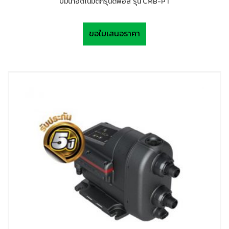
ปั้มน้ำอัตโนมัติกรุนด์ฟอส รุ่น CMB-PT
ขอใบเสนอราคา