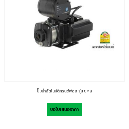
ปั๊มน้ำอัตโนมัติกรุนด์ฟอส รุ่น CMB
ขอใบเสนอราคา