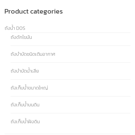
Product categories
ถังน้ำ DOS
ถังดักไขมัน
ถังบำบัดชนิดเติมอากาศ
ถังบำบัดน้ำเสีย
ถังเก็บน้ำขนาดใหญ่
ถังเก็บน้ำบนดิน
ถังเก็บน้ำฝังดิน