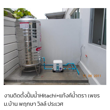
งานติดตั้งปั้มน้ำHitachi+แท้งค์น้ำตรา เพชร
ม.บ้าน พฤกษา วิลล์ ประเวศ